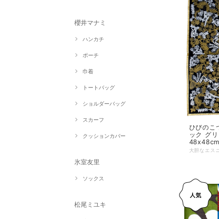
櫻井マナミ
ハンカチ
ポーチ
巾着
トートバッグ
ショルダーバッグ
スカーフ
ひびのこづ
ック グリ
クッションカバー
48x48cm
氷室友里
ソックス
松尾ミユキ