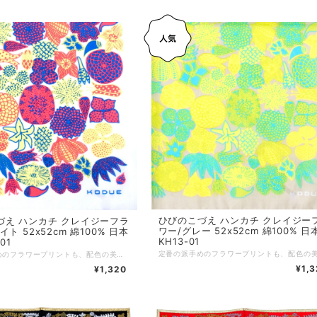
ひびのこづえ ハンカチ クレイジー
づえ ハンカチ クレイジーフラ
ワー/グレー 52x52cm 綿100% 日
ト 52x52cm 綿100% 日本
KH13-01
01
定番の派手めのフラワープリントも、配色の美しさにひびのこづえのセンスが光ります。 髪に巻いたり、鞄につけたり、使い方も自由自在。 ちょっと大きめの52x52cmサイズです。 ーーーーーーーーーー サイズ：52 x 52 cm 素材：綿100% 個包装：なし 生産国：日本
¥1,
¥1,320