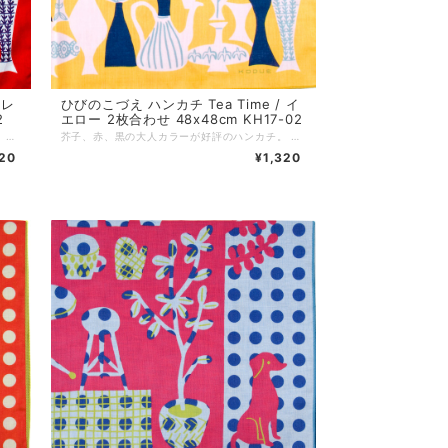
 レ
ひびのこづえ ハンカチ Tea Time / イ
2
エロー 2枚合わせ 48x48cm KH17-02
芥子、赤、黒の大人カラーが好評のハンカチ。 一見、柄に見えるデザインも、よく見るとところどころに 茶器やティーカップが描かれています。 ノンアイロンでもシワが目立ちにくい2枚合わせ仕様です。 対角線に折ってミニスカーフに、2枚を繋げればヘアバンドにと、装いに合わせた自由なアレンジもおすすめです。 *+*+*+*+*+*+*+*+*+*+*+*+*+* サイズ：48 x 48 cm 素材：綿100% 仕様：二枚合わせ、縁はメロー巻き 個包装：なし 生産国：日本
芥子、赤、黒の大人カラーが好評のハンカチ。 一見、柄に見えるデザインも、よく見るとところどころに 茶器やティーカップが描かれています。 ノンアイロンでもシワが目立ちにくい2枚合わせ仕様です。 対角線に折ってミニスカーフに、2枚を繋げればヘアバンドにと、装いに合わせた自由なアレンジもおすすめです。 *+*+*+*+*+*+*+*+*+*+*+*+*+* サイズ：48 x 48 cm 素材：綿100% 仕様：二枚合わせ、縁はメロー巻き 個包装：なし 生産国：日本
320
¥1,320