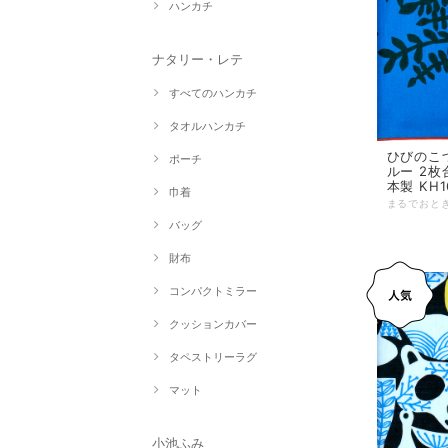
ハンカチ
ナタリー・レテ
すべてのハンカチ
タオルハンカチ
ひびのこづ
ポーチ
ルー 2枚合
本製 KH1
巾着
バッグ
財布
コンパクトミラー
クッションカバー
タペストリーラグ
マット
小池ふみ