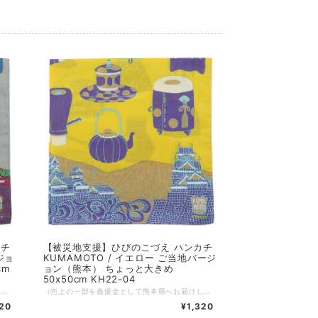
カチ
【被災地支援】ひびのこづえ ハンカチ
ジョ
KUMAMOTO / イエロー ご当地バージ
cm
ョン（熊本） ちょっと大きめ
50x50cm KH22-04
（売上の一部を義援金として熊本県へお届けしています。義援金は熊本県を通じて被災者の方々に現金で配分されます） コスチュームアーティストひびのこづえさんによる、熊本をテーマに描かれたハンカチ。 2022年に開催された熊本市現代美術館「不思議の森に棲む服 ひびのこづえxKUMAMOTO展」を記念して、デザインされたハンカチです。 熊本城とさまざまな茶道具が描かれています。少し大きめの50cm角となっています。 KUMAMOTO 雄大な阿蘇と勇壮な熊本城を重ねて描きました。 熊本城は、いくつもの時代を乗り越えて来ました。 時代の一コマには、お茶を飲みながら風景を眺め 色んな会話に興じたこともあったに違いありません。 そんな熊本の悠久に想いを馳せながら使って下さい。 （ひびのこづえ） ---------------- 品番：KH22-04 カラー：グレー サイズ：50x50cm 組成：綿100% 日本製 Made in Japan 個包装：なし
（売上の一部を義援金として熊本県へお届けしています。義援金は熊本県を通じて被災者の方々に現金で配分されます） コスチュームアーティストひびのこづえさんによる、熊本をテーマに描かれたハンカチ。 2022年に開催された熊本市現代美術館「不思議の森に棲む服 ひびのこづえxKUMAMOTO展」を記念して、デザインされたハンカチです。 熊本城とさまざまな茶道具が描かれています。少し大きめの50cm角となっています。 KUMAMOTO 雄大な阿蘇と勇壮な熊本城を重ねて描きました。 熊本城は、いくつもの時代を乗り越えて来ました。 時代の一コマには、お茶を飲みながら風景を眺め 色んな会話に興じたこともあったに違いありません。 そんな熊本の悠久に想いを馳せながら使って下さい。 （ひびのこづえ） ---------------- 品番：KH22-04 カラー：イエロー サイズ：50x50cm 組成：綿100% 日本製 Made in Japan 個包装：なし
320
¥1,320