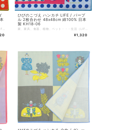
イ
ひびのこづえ ハンカチ LIFE / パープ
日本
ル 2枚合わせ 48x48cm 綿100% 日本
製 KH18-06
家、家具、食器、植物、ペット・・・生活（LIFE）にまつわるアイテムをモチーフに、ドット柄とイラストレーションの組み合わせで、可愛く描かれたハンカチです。 ノンアイロンでもシワが目立ちにくい2枚合わせ仕様です。 対角線に折ってミニスカーフに、2枚を繋げればヘアバンドにと、装いに合わせた自由なアレンジもおすすめです。 *+*+*+*+*+*+*+*+*+*+*+*+*+* サイズ：48 x 48 cm 素材：綿100% 仕様：二枚合わせ、縁はメロー巻き 個包装：なし 生産国：日本
家、家具、食器、植物、ペット・・・生活（LIFE）にまつわるアイテムをモチーフに、ドット柄とイラストレーションの組み合わせで、可愛く描かれたハンカチです。 ノンアイロンでもシワが目立ちにくい2枚合わせ仕様です。 対角線に折ってミニスカーフに、2枚を繋げればヘアバンドにと、装いに合わせた自由なアレンジもおすすめです。 *+*+*+*+*+*+*+*+*+*+*+*+*+* サイズ：48 x 48 cm 素材：綿100% 仕様：二枚合わせ、縁はメロー巻き 個包装：なし 生産国：日本
320
¥1,320