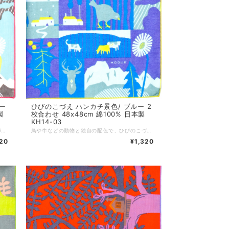
ー
ひびのこづえ ハンカチ景色/ ブルー 2
製
枚合わせ 48x48cm 綿100% 日本製
KH14-03
鳥や牛などの動物と独自の配色で、ひびのこづえらしいキッチュな世界を表現しました。 縁取りの糸とアクセントカラーを合わせることで、オシャレ度がアップ。 ノンアイロンでもシワが目立ちにくい2枚合わせ仕様です。 対角線に折ってミニスカーフに、2枚を繋げればヘアバンドにと、装いに合わせた自由なアレンジもおすすめです。 *+*+*+*+*+*+*+*+*+*+*+*+*+* サイズ：48 x 48 cm 素材：綿100% 仕様：二枚合わせ、縁はメロー巻き 個包装：なし 生産国：日本
鳥や牛などの動物と独自の配色で、ひびのこづえらしいキッチュな世界を表現しました。 縁取りの糸とアクセントカラーを合わせることで、オシャレ度がアップ。 ノンアイロンでもシワが目立ちにくい2枚合わせ仕様です。 対角線に折ってミニスカーフに、2枚を繋げればヘアバンドにと、装いに合わせた自由なアレンジもおすすめです。 *+*+*+*+*+*+*+*+*+*+*+*+*+* サイズ：48 x 48 cm 素材：綿100% 仕様：二枚合わせ、縁はメロー巻き 個包装：なし 生産国：日本
320
¥1,320