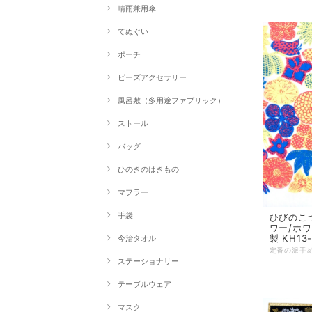
晴雨兼用傘
てぬぐい
ポーチ
ビーズアクセサリー
風呂敷（多用途ファブリック）
ストール
バッグ
ひのきのはきもの
マフラー
手袋
ひびのこ
ワー/ホワイ
製 KH13-
今治タオル
ステーショナリー
テーブルウェア
マスク