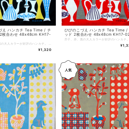
 ハンカチ Tea Time / チ
ひびのこづえ ハンカチ Tea Time /
枚合わせ 48x48cm KH17-
ッド 2枚合わせ 48x48cm KH17-0
芥子、赤、黒の大人カラーが好評のハンカチ。 一見、柄に見えるデザインも、よく見るとところどころに 茶器やティーカップが描かれています。 ノンアイロンでもシワが目立ちにくい2枚合わせ仕様です。 対角線に折ってミニスカーフに、2枚を繋げればヘアバンドにと、装いに合わせた自由なアレンジもおすすめです。 *+*+*+*+*+*+*+*+*+*+*+*+*+* サイズ：48 x 48 cm 素材：綿100% 仕様：二枚合わせ、縁はメロー巻き 個包装：なし 生産国：日本
¥1,
¥1,320