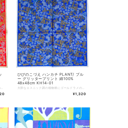
ッ
ひびのこづえ ハンカチ PLANT/ ブル
ー グリッタープリント 綿100%
48x48cm KH14-01
大胆なエスニック調の植物柄にゴールドラメの縁取りで、他にはないゴージャスなハンカチに仕上がっています。 ---------------- カラー：レッド サイズ：48x48cm 仕様：グリッタープリント 組成：綿100% 個包装：なし 日本製 Made in Japan
大胆なエスニック調の植物柄にゴールドラメの縁取りで、他にはないゴージャスなハンカチに仕上がっています。 ---------------- カラー：ブルー サイズ：48x48cm 仕様：グリッタープリント 組成：綿100% 個包装：なし 日本製 Made in Japan
320
¥1,320