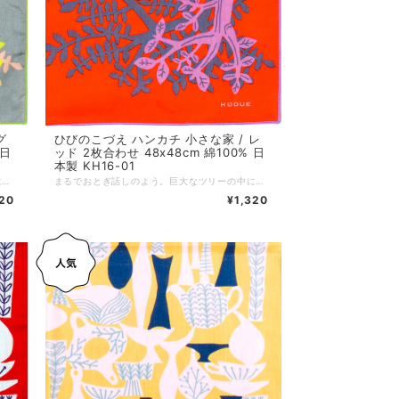
グ
ひびのこづえ ハンカチ 小さな家 / レ
 日
ッド 2枚合わせ 48x48cm 綿100% 日
本製 KH16-01
まるでおとぎ話しのよう。巨大なツリーの中には、小さな家が描かれています。 北欧雑貨と一緒に、おもわず飾っておきたくなるデザイン。 ノンアイロンでもシワが目立ちにくい2枚合わせ仕様です。 対角線に折ってミニスカーフに、2枚を繋げればヘアバンドにと、装いに合わせた自由なアレンジもおすすめです。 *+*+*+*+*+*+*+*+*+*+*+*+*+* サイズ：48 x 48 cm 素材：綿100% 仕様：二枚合わせ、縁はメロー巻き 個包装：なし 生産国：日本
まるでおとぎ話しのよう。巨大なツリーの中には、小さな家が描かれています。 赤を基調としたビビッドな色みも魅力。 ノンアイロンでもシワが目立ちにくい2枚合わせ仕様です。 対角線に折ってミニスカーフに、2枚を繋げればヘアバンドにと、装いに合わせた自由なアレンジもおすすめです。 *+*+*+*+*+*+*+*+*+*+*+*+*+* サイズ：48 x 48 cm 素材：綿100% 仕様：二枚合わせ、縁はメロー巻き 個包装：なし 生産国：日本
320
¥1,320