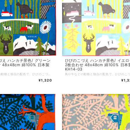
づえ ハンカチ景色/ グリーン
ひびのこづえ ハンカチ景色/ イエロ
48x48cm 綿100% 日本製
2枚合わせ 48x48cm 綿100% 日本
KH14-03
鳥や牛などの動物と独自の配色で、ひびのこづえらしいキッチュな世界を表現しました。 縁取りの糸とアクセントカラーを合わせることで、オシャレ度がアップ。 ノンアイロンでもシワが目立ちにくい2枚合わせ仕様です。 対角線に折ってミニスカーフに、2枚を繋げればヘアバンドにと、装いに合わせた自由なアレンジもおすすめです。 *+*+*+*+*+*+*+*+*+*+*+*+*+* サイズ：48 x 48 cm 素材：綿100% 仕様：二枚合わせ、縁はメロー巻き 個包装：なし 生産国：日本
¥1,320
¥1,