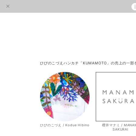
ひびのこづえハンカチ「KUMAMOTO」の売上の一
ひびのこづえ / Kodue Hibino
櫻井マナミ / MANA
SAKURAI