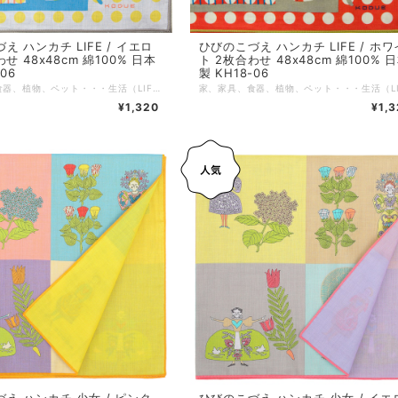
え ハンカチ LIFE / イエロ
ひびのこづえ ハンカチ LIFE / ホワ
せ 48x48cm 綿100% 日本
ト 2枚合わせ 48x48cm 綿100% 
-06
製 KH18-06
家、家具、食器、植物、ペット・・・生活（LIFE）にまつわるアイテムをモチーフに、ドット柄とイラストレーションの組み合わせで、可愛く描かれたハンカチです。 ノンアイロンでもシワが目立ちにくい2枚合わせ仕様です。 対角線に折ってミニスカーフに、2枚を繋げればヘアバンドにと、装いに合わせた自由なアレンジもおすすめです。 *+*+*+*+*+*+*+*+*+*+*+*+*+* サイズ：48 x 48 cm 素材：綿100% 仕様：二枚合わせ、縁はメロー巻き 個包装：なし 生産国：日本
¥1,320
¥1,