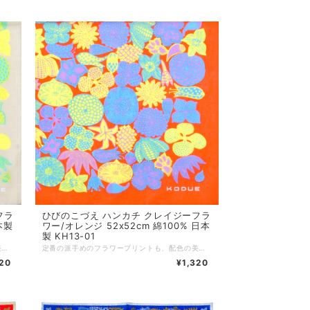
フラ
ひびのこづえ ハンカチ クレイジーフラ
本製
ワー/オレンジ 52x52cm 綿100% 日本
製 KH13-01
定番の派手めのフラワープリントも、配色の美しさにひびのこづえのセンスが光ります。 髪に巻いたり、鞄につけたり、使い方も自由自在。 ちょっと大きめの52x52cmサイズです。 ーーーーーーーーーー サイズ：52 x 52 cm 素材：綿100% 個包装：なし 生産国：日本
定番の派手めのフラワープリントも、配色の美しさにひびのこづえのセンスが光ります。 髪に巻いたり、鞄につけたり、使い方も自由自在。 ちょっと大きめの52x52cmサイズです。 ーーーーーーーーーー サイズ：52 x 52 cm 素材：綿100% 個包装：なし 生産国：日本
320
¥1,320