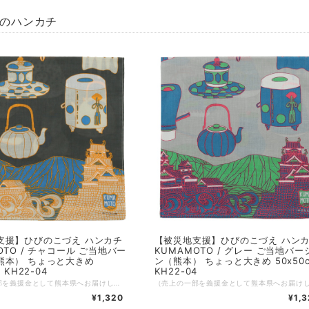
0円のハンカチ
支援】ひびのこづえ ハンカチ
【被災地支援】ひびのこづえ ハン
OTO / チャコール ご当地バー
KUMAMOTO / グレー ご当地バー
熊本） ちょっと大きめ
ン（熊本） ちょっと大きめ 50x50
 KH22-04
KH22-04
（売上の一部を義援金として熊本県へお届けしています。義援金は熊本県を通じて被災者の方々に現金で配分されます） コスチュームアーティストひびのこづえさんによる、熊本をテーマに描かれたハンカチ。 2022年に開催された熊本市現代美術館「不思議の森に棲む服 ひびのこづえxKUMAMOTO展」を記念して、デザインされたハンカチです。 熊本城とさまざまな茶道具が描かれています。少し大きめの50cm角となっています。 KUMAMOTO 雄大な阿蘇と勇壮な熊本城を重ねて描きました。 熊本城は、いくつもの時代を乗り越えて来ました。 時代の一コマには、お茶を飲みながら風景を眺め 色んな会話に興じたこともあったに違いありません。 そんな熊本の悠久に想いを馳せながら使って下さい。 （ひびのこづえ） ---------------- 品番：KH22-04 カラー：チャコール サイズ：50x50cm 組成：綿100% 日本製 Made in Japan 個包装：なし
¥1,320
¥1,