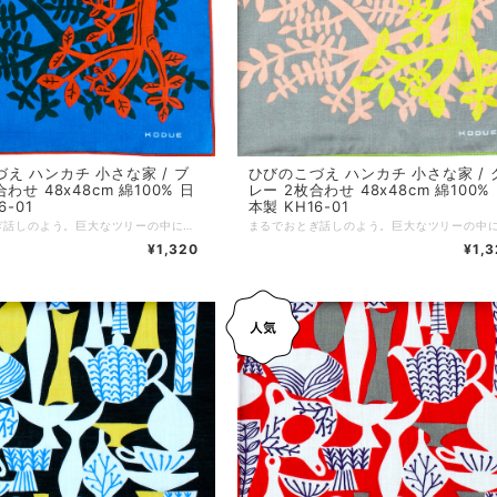
え ハンカチ 小さな家 / ブ
ひびのこづえ ハンカチ 小さな家 / 
わせ 48x48cm 綿100% 日
レー 2枚合わせ 48x48cm 綿100%
6-01
本製 KH16-01
まるでおとぎ話しのよう。巨大なツリーの中には、小さな家が描かれています。 青を基調とした大人カッコイイ色みも魅力。 ノンアイロンでもシワが目立ちにくい2枚合わせ仕様です。 対角線に折ってミニスカーフに、2枚を繋げればヘアバンドにと、装いに合わせた自由なアレンジもおすすめです。 *+*+*+*+*+*+*+*+*+*+*+*+*+* サイズ：48 x 48 cm 素材：綿100% 仕様：二枚合わせ、縁はメロー巻き 個包装：なし 生産国：日本
¥1,320
¥1,