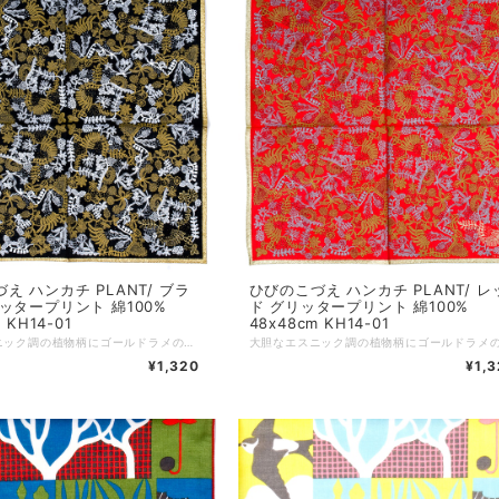
え ハンカチ PLANT/ ブラ
ひびのこづえ ハンカチ PLANT/ レ
ッタープリント 綿100%
ド グリッタープリント 綿100%
 KH14-01
48x48cm KH14-01
大胆なエスニック調の植物柄にゴールドラメの縁取りで、他にはないゴージャスなハンカチに仕上がっています。 ---------------- カラー：ブラック サイズ：48x48cm 仕様：グリッタープリント 組成：綿100% 個包装：なし 日本製 Made in Japan
¥1,320
¥1,