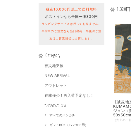
1,32
税込10,000円以上で送料無料
ポストインなら全国一律330円
ラッピングサービスは行っておりません。
午前中のご注文なら当日出荷、午後のご注
文は１営業日後に出荷します。
Category
被災地支援
NEW ARRIVAL
アウトレット
在庫僅少！再入荷予定なし！
【被災地
ひびのこづえ
KUMAM
ジョン（
50x50cm
すべてのハンカチ
ギフトBOX（ハンカチ用）