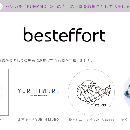
ハンカチ「KUMAMOTO」の売上の一部を義援金として活用し
部を義援金として被災者にお届けする活動を開始しました。
MI
氷室友里 / YURI HIMURO
松尾ミユキ / Miyuki Matsuo
ナタリー