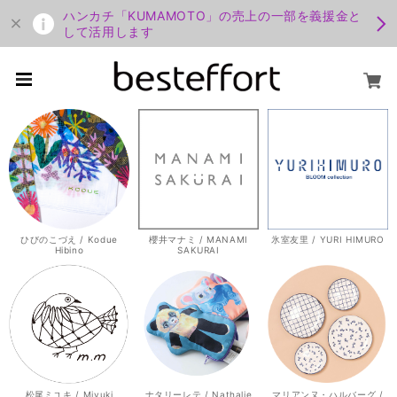
ハンカチ「KUMAMOTO」の売上の一部を義援金と
して活用します
ひびのこづえ / Kodue
櫻井マナミ / MANAMI
氷室友里 / YURI HIMURO
Hibino
SAKURAI
松尾ミユキ / Miyuki
ナタリーレテ / Nathalie
マリアンヌ・ハルバーグ /