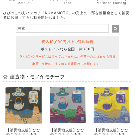
Matsuo
Lete
Marianne Hallberg
ひびのこづえハンカチ「KUMAMOTO」の売上の一部を義援金として被災
者にお届けする活動を開始しました。
税込10,000円以上で送料無料
ポストインなら全国一律330円
ラッピングサービスは行っておりません。午前中のご注文なら当日
出荷、午後のご注文は１営業日後に出荷します。
建造物・モノがモチーフ
【被災地支援】ひび
【被災地支援】ひび
【被災地支援】ひび
のこづえ ハンカチ
のこづえ ハンカチ
のこづえ ハンカチ