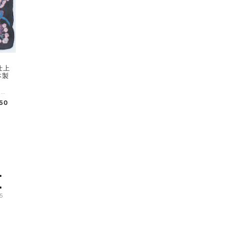
仕上
本製
コスチュームアーティストひびのこづえデザインによる、八重桜が全面にプリントされた華やかなデザインのハンカチです。 縁はスカラップとなっており、エレガントさを醸し出しています。 銀糸のさくらんぼ刺繍つき。 少し大きめの52cm角ですが、薄手なので折り畳んでもかさばりません。 「八重桜は幾重にも花びらを重ね、手毬の様に丸く、こぼれ落ちそうにたわわに咲き誇ります。 その風景を白と墨色と青の３つの世界に閉じ込めて見ました。 眩しい太陽の下の桜、やみ夜の桜、そして深い藍の桜。 それぞれの桜をお楽しみください。」 （ひびのこづえ） ..。:*..。:*..。:*..。:*..。:*..。:*..。:*..。:*..。:* 品番：KH21-01 カラー：チャコール サイズ：52x52cm 組成：綿100%、スカラップ仕上げ、刺繍付き 日本製 Made in Japan 個包装：なし :-:+:-:+:-:+:-:+:-:+:-:+:-:+:-:+:-:+:-:+:-:+:-:+ ひびのこづえ プロフィール 静岡県生まれ 東京芸術大学美術学部デザイン科卒業。 コスチューム・アーティストとして広告、演劇、ダンス、バレエ、映画、テレビなどその発表の場は、多岐にわたる。 NHK Eテレ「にほんごであそぼ」のセット衣装を担当中。 歌舞伎「野田版 研ぎ辰の討たれ」、「桜の森の満開の下」現代劇の野田秀樹作・演出の「ザ・キャラクター」「足跡姫」「贋作桜の森の満開の下」など多数の舞台衣装を担当。 ダンス「サーカス」新国立劇場、ダンス「不思議の国のアリス」衣装担当。 「LIVE BONE」「WONDER WATER」「Humanoid LADY」「FLY,FLY,FLY」「Rinne」「Piece to Peace」のパフォーマンスを展開中。 奥能登国際芸術祭2017、2021、大地の芸術祭2018、瀬戸内国際芸術祭2019に参加。 2020「星の王子さま -サン=テグジュペリからの手紙-」舞台衣装 2021野田秀樹「フェイクスピア」衣装担当 2021年9月横浜そごう美術館にて「森に棲む服 forest closet」ひびのこづえ展を開催
650
5