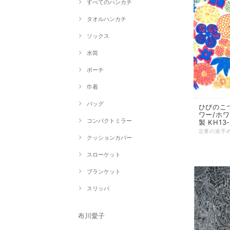
すべてのハンカチ
タオルハンカチ
ソックス
水筒
ポーチ
巾着
バッグ
ひびのこ
ワー/ホワイ
コンパクトミラー
製 KH13-
クッションカバー
スローケット
ブランケット
スリッパ
布川愛子