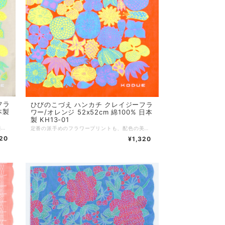
フラ
ひびのこづえ ハンカチ クレイジーフラ
本製
ワー/オレンジ 52x52cm 綿100% 日本
製 KH13-01
定番の派手めのフラワープリントも、配色の美しさにひびのこづえのセンスが光ります。 髪に巻いたり、鞄につけたり、使い方も自由自在。 ちょっと大きめの52x52cmサイズです。 ーーーーーーーーーー サイズ：52 x 52 cm 素材：綿100% 個包装：なし 生産国：日本
定番の派手めのフラワープリントも、配色の美しさにひびのこづえのセンスが光ります。 髪に巻いたり、鞄につけたり、使い方も自由自在。 ちょっと大きめの52x52cmサイズです。 ーーーーーーーーーー サイズ：52 x 52 cm 素材：綿100% 個包装：なし 生産国：日本
320
¥1,320