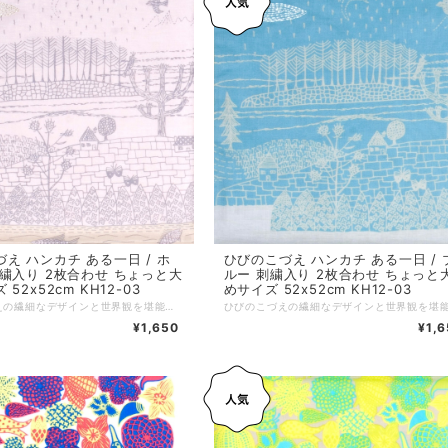
ひびのこづえ ハンカチ ある一日 / 
え ハンカチ ある一日 / ホ
ルー 刺繍入り 2枚合わせ ちょっと
繍入り 2枚合わせ ちょっと大
めサイズ 52x52cm KH12-03
52x52cm KH12-03
ひびのこづえの繊細なデザインと世界観を堪能できる一枚。 スケッチブックに描かれたとある一日を、ハンカチの生地いっぱいに表現しました。 ノンアイロンでもシワが目立ちにくい2枚合わせ仕様です。 ちょっと大きめサイズの52cm角。対角線に折ってミニスカーフやヘアバンドにと、装いに合わせた自由なアレンジもおすすめです。 *+*+*+*+*+*+*+*+*+*+*+*+*+* サイズ：52 x 52 cm 素材：綿100% 仕様：刺繍、二枚合わせ、縁はメロー巻き 個包装：なし 生産国：日本
¥1,
¥1,650