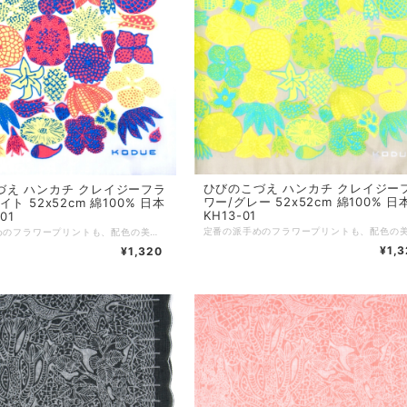
ひびのこづえ ハンカチ クレイジー
づえ ハンカチ クレイジーフラ
ワー/グレー 52x52cm 綿100% 日
ト 52x52cm 綿100% 日本
KH13-01
01
定番の派手めのフラワープリントも、配色の美しさにひびのこづえのセンスが光ります。 髪に巻いたり、鞄につけたり、使い方も自由自在。 ちょっと大きめの52x52cmサイズです。 ーーーーーーーーーー サイズ：52 x 52 cm 素材：綿100% 個包装：なし 生産国：日本
¥1,
¥1,320