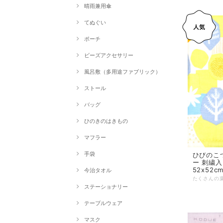
晴雨兼用傘
てぬぐい
ポーチ
ビーズアクセサリー
風呂敷（多用途ファブリック）
ストール
バッグ
ひのきのはきもの
マフラー
手袋
ひびのこづ
ー 刺繍入
52x52c
今治タオル
ステーショナリー
テーブルウェア
マスク