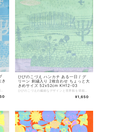
ブ
ひびのこづえ ハンカチ ある一日 / グ
大き
リーン 刺繍入り 2枚合わせ ちょっと大
きめサイズ 52x52cm KH12-03
ひびのこづえの繊細なデザインと世界観を堪能できる一枚。 スケッチブックに描かれたとある一日を、ハンカチの生地いっぱいに表現しました。 ノンアイロンでもシワが目立ちにくい2枚合わせ仕様です。 ちょっと大きめサイズの52cm角。対角線に折ってミニスカーフやヘアバンドにと、装いに合わせた自由なアレンジもおすすめです。 *+*+*+*+*+*+*+*+*+*+*+*+*+* サイズ：52 x 52 cm 素材：綿100% 仕様：刺繍、二枚合わせ、縁はメロー巻き 個包装：なし 生産国：日本
ひびのこづえの繊細なデザインと世界観を堪能できる一枚。 スケッチブックに描かれたとある一日を、ハンカチの生地いっぱいに表現しました。 ノンアイロンでもシワが目立ちにくい2枚合わせ仕様です。 ちょっと大きめサイズの52cm角。対角線に折ってミニスカーフやヘアバンドにと、装いに合わせた自由なアレンジもおすすめです。 *+*+*+*+*+*+*+*+*+*+*+*+*+* サイズ：52 x 52 cm 素材：綿100% 仕様：刺繍、二枚合わせ、縁はメロー巻き 個包装：なし 生産国：日本
650
¥1,650