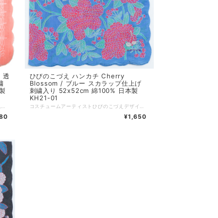
 透
ひびのこづえ ハンカチ Cherry
繍
Blossom / ブルー スカラップ仕上げ
本製
刺繍入り 52x52cm 綿100% 日本製
KH21-01
（こちらは今後再生産の予定がなく、売り切れになり次第、廃番となります。以降は入手困難となりますので、お早めにご購入を検討ください。） 薄手でちょっと大きめのエレガントなハンカチです。 スカラップ（半円の波状の縁取り）仕様になっており、鳥の刺繍が施されています。 レースの様な細かい柄を重ねて行くといつの間にか透明の国に紛れ込める気がしたのです。 （ひびのこづえ） ..。:*..。:*..。:*..。:*..。:*..。:*..。:*..。:*..。:* カラー：ピンク サイズ：52 x 52 cm 仕様：1重スカラップ、ワンポイント刺繍 素材：綿90%、麻10% 生産国：日本 個包装：なし :-:+:-:+:-:+:-:+:-:+:-:+:-:+:-:+:-:+:-:+:-:+:-:+ ひびのこづえ プロフィール ⁡静岡県生まれ 東京芸術大学美術学部デザイン科卒業。 ⁡コスチューム・アーティストとして広告、演劇、ダンス、バレエ、映画、テレビなどその発表の場は、多岐にわたる。 ⁡NHK Eテレ「にほんごであそぼ」のセット衣装を担当中。 ⁡歌舞伎「野田版 研ぎ辰の討たれ」、「桜の森の満開の下」現代劇の野田秀樹作・演出の「ザ・キャラクター」「足跡姫」「贋作桜の森の満開の下」など多数の舞台衣装を担当。 ⁡ダンス「サーカス」新国立劇場、ダンス「不思議の国のアリス」衣装担当。 ⁡「LIVE BONE」「WONDER WATER」「Humanoid LADY」「FLY,FLY,FLY」「Rinne」「Piece to Peace」のパフォーマンスを展開中。 ⁡奥能登国際芸術祭2017、2021、大地の芸術祭2018、瀬戸内国際芸術祭2019に参加。 ⁡2020「星の王子さま -サン=テグジュペリからの手紙-」舞台衣装 ⁡2021野田秀樹「フェイクスピア」衣装担当 ⁡2021年9月横浜そごう美術館にて「森に棲む服 forest closet」ひびのこづえ展を開催
コスチュームアーティストひびのこづえデザインによる、八重桜が全面にプリントされた華やかなデザインのハンカチです。 縁はスカラップとなっており、エレガントさを醸し出しています。 銀糸のさくらんぼ刺繍つき。 少し大きめの52cm角ですが、薄手なので折り畳んでもかさばりません。 「八重桜は幾重にも花びらを重ね、手毬の様に丸く、こぼれ落ちそうにたわわに咲き誇ります。 その風景を白と墨色と青の３つの世界に閉じ込めて見ました。 眩しい太陽の下の桜、やみ夜の桜、そして深い藍の桜。 それぞれの桜をお楽しみください。」 （ひびのこづえ） ..。:*..。:*..。:*..。:*..。:*..。:*..。:*..。:*..。:* 品番：KH21-01 カラー：ブルー サイズ：52x52cm 組成：綿100%、スカラップ仕上げ、刺繍付き 日本製 Made in Japan 個包装：なし :-:+:-:+:-:+:-:+:-:+:-:+:-:+:-:+:-:+:-:+:-:+:-:+ ひびのこづえ プロフィール 静岡県生まれ 東京芸術大学美術学部デザイン科卒業。 コスチューム・アーティストとして広告、演劇、ダンス、バレエ、映画、テレビなどその発表の場は、多岐にわたる。 NHK Eテレ「にほんごであそぼ」のセット衣装を担当中。 歌舞伎「野田版 研ぎ辰の討たれ」、「桜の森の満開の下」現代劇の野田秀樹作・演出の「ザ・キャラクター」「足跡姫」「贋作桜の森の満開の下」など多数の舞台衣装を担当。 ダンス「サーカス」新国立劇場、ダンス「不思議の国のアリス」衣装担当。 「LIVE BONE」「WONDER WATER」「Humanoid LADY」「FLY,FLY,FLY」「Rinne」「Piece to Peace」のパフォーマンスを展開中。 奥能登国際芸術祭2017、2021、大地の芸術祭2018、瀬戸内国際芸術祭2019に参加。 2020「星の王子さま -サン=テグジュペリからの手紙-」舞台衣装 2021野田秀樹「フェイクスピア」衣装担当 2021年9月横浜そごう美術館にて「森に棲む服 forest closet」ひびのこづえ展を開催
980
¥1,650