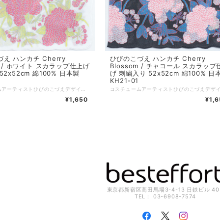
え ハンカチ Cherry
ひびのこづえ ハンカチ Cherry
om / ホワイト スカラップ仕上げ
Blossom / チャコール スカラップ
2x52cm 綿100% 日本製
げ 刺繍入り 52x52cm 綿100% 日
KH21-01
コスチュームアーティストひびのこづえデザインによる、八重桜が全面にプリントされた華やかなデザインのハンカチです。 縁はスカラップとなっており、エレガントさを醸し出しています。 銀糸のさくらんぼ刺繍つき。 少し大きめの52cm角ですが、薄手なので折り畳んでもかさばりません。 「八重桜は幾重にも花びらを重ね、手毬の様に丸く、こぼれ落ちそうにたわわに咲き誇ります。 その風景を白と墨色と青の３つの世界に閉じ込めて見ました。 眩しい太陽の下の桜、やみ夜の桜、そして深い藍の桜。 それぞれの桜をお楽しみください。」 （ひびのこづえ） ..。:*..。:*..。:*..。:*..。:*..。:*..。:*..。:*..。:* 品番：KH21-01 カラー：ホワイト サイズ：52x52cm 組成：綿100%、スカラップ仕上げ、刺繍付き 日本製 Made in Japan 個包装：なし :-:+:-:+:-:+:-:+:-:+:-:+:-:+:-:+:-:+:-:+:-:+:-:+ ひびのこづえ プロフィール 静岡県生まれ 東京芸術大学美術学部デザイン科卒業。 コスチューム・アーティストとして広告、演劇、ダンス、バレエ、映画、テレビなどその発表の場は、多岐にわたる。 NHK Eテレ「にほんごであそぼ」のセット衣装を担当中。 歌舞伎「野田版 研ぎ辰の討たれ」、「桜の森の満開の下」現代劇の野田秀樹作・演出の「ザ・キャラクター」「足跡姫」「贋作桜の森の満開の下」など多数の舞台衣装を担当。 ダンス「サーカス」新国立劇場、ダンス「不思議の国のアリス」衣装担当。 「LIVE BONE」「WONDER WATER」「Humanoid LADY」「FLY,FLY,FLY」「Rinne」「Piece to Peace」のパフォーマンスを展開中。 奥能登国際芸術祭2017、2021、大地の芸術祭2018、瀬戸内国際芸術祭2019に参加。 2020「星の王子さま -サン=テグジュペリからの手紙-」舞台衣装 2021野田秀樹「フェイクスピア」衣装担当 2021年9月横浜そごう美術館にて「森に棲む服 forest closet」ひびのこづえ展を開催
¥1,650
¥1,
東京都新宿区高田馬場3-4-13 日鉄ビル 40
TEL： 03-6908-7574