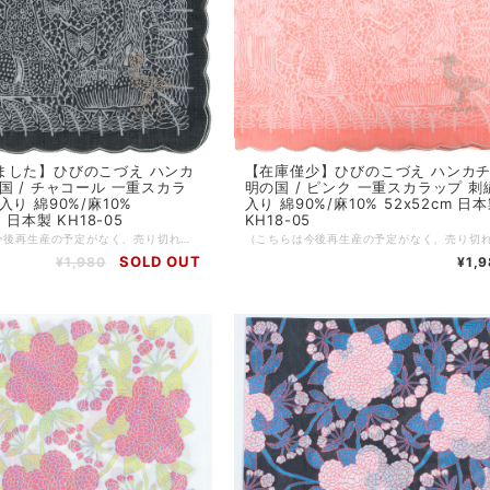
ました】ひびのこづえ ハンカ
【在庫僅少】ひびのこづえ ハンカチ
国 / チャコール 一重スカラ
明の国 / ピンク 一重スカラップ 刺
入り 綿90%/麻10%
入り 綿90%/麻10% 52x52cm 日
m 日本製 KH18-05
KH18-05
（こちらは今後再生産の予定がなく、売り切れになり次第、廃番となります。以降は入手困難となりますので、お早めにご購入を検討ください。） 薄手でちょっと大きめのエレガントなハンカチです。 スカラップ（半円の波状の縁取り）仕様になっており、鳥の刺繍が施されています。 レースの様な細かい柄を重ねて行くといつの間にか透明の国に紛れ込める気がしたのです。 （ひびのこづえ） ..。:*..。:*..。:*..。:*..。:*..。:*..。:*..。:*..。:* カラー：チャコール サイズ：52 x 52 cm 仕様：1重スカラップ、ワンポイント刺繍 素材：綿90%、麻10% 生産国：日本 個包装：なし :-:+:-:+:-:+:-:+:-:+:-:+:-:+:-:+:-:+:-:+:-:+:-:+ ひびのこづえ プロフィール ⁡静岡県生まれ 東京芸術大学美術学部デザイン科卒業。 ⁡コスチューム・アーティストとして広告、演劇、ダンス、バレエ、映画、テレビなどその発表の場は、多岐にわたる。 ⁡NHK Eテレ「にほんごであそぼ」のセット衣装を担当中。 ⁡歌舞伎「野田版 研ぎ辰の討たれ」、「桜の森の満開の下」現代劇の野田秀樹作・演出の「ザ・キャラクター」「足跡姫」「贋作桜の森の満開の下」など多数の舞台衣装を担当。 ⁡ダンス「サーカス」新国立劇場、ダンス「不思議の国のアリス」衣装担当。 ⁡「LIVE BONE」「WONDER WATER」「Humanoid LADY」「FLY,FLY,FLY」「Rinne」「Piece to Peace」のパフォーマンスを展開中。 ⁡奥能登国際芸術祭2017、2021、大地の芸術祭2018、瀬戸内国際芸術祭2019に参加。 ⁡2020「星の王子さま -サン=テグジュペリからの手紙-」舞台衣装 ⁡2021野田秀樹「フェイクスピア」衣装担当 ⁡2021年9月横浜そごう美術館にて「森に棲む服 forest closet」ひびのこづえ展を開催
SOLD OUT
¥1,980
¥1,