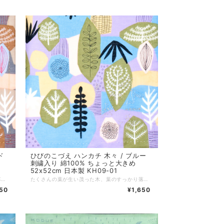
ド
ひびのこづえ ハンカチ 木々 / ブルー
刺繍入り 綿100% ちょっと大きめ
52x52cm 日本製 KH09-01
たくさんの葉が生い茂った木、葉のすっかり落ちた落葉樹など、大小さまざまな木々の間に、銀杏やもみじのなどの葉を散りばめた、自然豊かな森を想起させるハンカチです。 その森の一角に、カマキリ、蝶々、アリ、イモムシなどの昆虫が、金糸や銀糸で刺しゅうされています。刺繍糸はスリット糸（ラメ糸）を使用しています。 薄手で少し大きめの52cm角サイズなので、ミニスカーフやヘアバンドとしてもお使いいただけます。 *+*+*+*+*+*+*+*+*+*+*+*+*+* サイズ：52 x 52 cm 素材：綿100%（刺繍部分はスリット糸使用） 仕様：刺繍（金糸） 個包装：なし 生産国：日本
たくさんの葉が生い茂った木、葉のすっかり落ちた落葉樹など、大小さまざまな木々の間に、銀杏やもみじのなどの葉を散りばめた、自然豊かな森を想起させるハンカチです。 その森の一角に、カマキリ、蝶々、アリ、イモムシなどの昆虫が、金糸や銀糸で刺しゅうされています。刺繍糸はスリット糸（ラメ糸）を使用しています。 薄手で少し大きめの52cm角サイズなので、ミニスカーフやヘアバンドとしてもお使いいただけます。 *+*+*+*+*+*+*+*+*+*+*+*+*+* サイズ：52 x 52 cm 素材：綿100%（刺繍部分はスリット糸使用） 仕様：刺繍（銀糸） 個包装：なし 生産国：日本
650
¥1,650