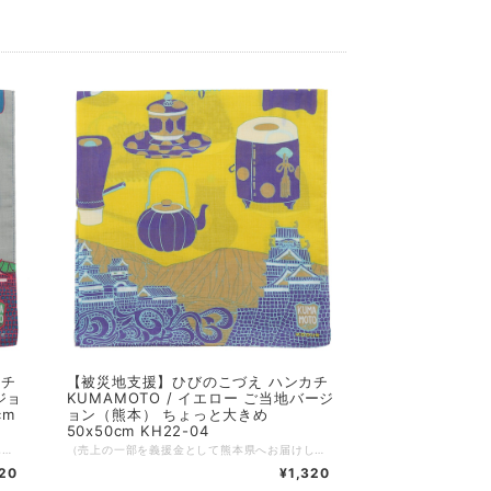
カチ
【被災地支援】ひびのこづえ ハンカチ
ジョ
KUMAMOTO / イエロー ご当地バージ
cm
ョン（熊本） ちょっと大きめ
50x50cm KH22-04
（売上の一部を義援金として熊本県へお届けしています。義援金は熊本県を通じて被災者の方々に現金で配分されます） コスチュームアーティストひびのこづえさんによる、熊本をテーマに描かれたハンカチ。 2022年に開催された熊本市現代美術館「不思議の森に棲む服 ひびのこづえxKUMAMOTO展」を記念して、デザインされたハンカチです。 熊本城とさまざまな茶道具が描かれています。少し大きめの50cm角となっています。 KUMAMOTO 雄大な阿蘇と勇壮な熊本城を重ねて描きました。 熊本城は、いくつもの時代を乗り越えて来ました。 時代の一コマには、お茶を飲みながら風景を眺め 色んな会話に興じたこともあったに違いありません。 そんな熊本の悠久に想いを馳せながら使って下さい。 （ひびのこづえ） ---------------- 品番：KH22-04 カラー：グレー サイズ：50x50cm 組成：綿100% 日本製 Made in Japan 個包装：なし
（売上の一部を義援金として熊本県へお届けしています。義援金は熊本県を通じて被災者の方々に現金で配分されます） コスチュームアーティストひびのこづえさんによる、熊本をテーマに描かれたハンカチ。 2022年に開催された熊本市現代美術館「不思議の森に棲む服 ひびのこづえxKUMAMOTO展」を記念して、デザインされたハンカチです。 熊本城とさまざまな茶道具が描かれています。少し大きめの50cm角となっています。 KUMAMOTO 雄大な阿蘇と勇壮な熊本城を重ねて描きました。 熊本城は、いくつもの時代を乗り越えて来ました。 時代の一コマには、お茶を飲みながら風景を眺め 色んな会話に興じたこともあったに違いありません。 そんな熊本の悠久に想いを馳せながら使って下さい。 （ひびのこづえ） ---------------- 品番：KH22-04 カラー：イエロー サイズ：50x50cm 組成：綿100% 日本製 Made in Japan 個包装：なし
320
¥1,320