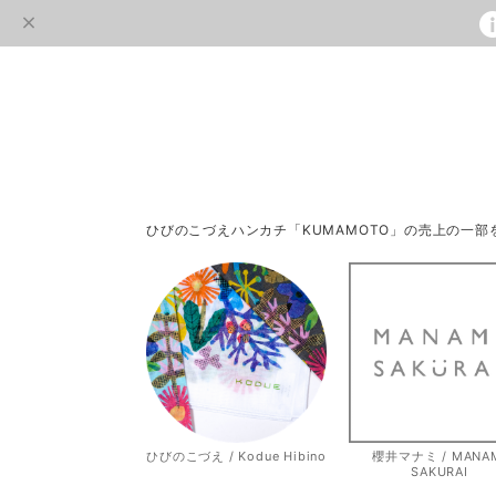
ひびのこづえハンカチ「KUMAMOTO」の売上の一
ひびのこづえ / Kodue Hibino
櫻井マナミ / MANA
SAKURAI