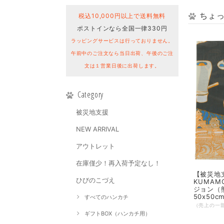
ちょっ
税込10,000円以上で送料無料
ポストインなら全国一律330円
ラッピングサービスは行っておりません。
午前中のご注文なら当日出荷、午後のご注
文は１営業日後に出荷します。
Category
被災地支援
NEW ARRIVAL
アウトレット
在庫僅少！再入荷予定なし！
【被災地
ひびのこづえ
KUMAM
ジョン（
50x50cm
すべてのハンカチ
ギフトBOX（ハンカチ用）