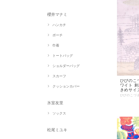
櫻井マナミ
ハンカチ
ポーチ
巾着
トートバッグ
ショルダーバッグ
スカーフ
ひびのこづ
ワイト 刺
クッションカバー
きめサイズ 
氷室友里
ソックス
松尾ミユキ