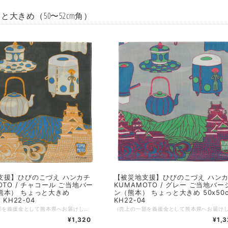
と大きめ（50〜52cm角）
支援】ひびのこづえ ハンカチ
【被災地支援】ひびのこづえ ハン
OTO / チャコール ご当地バー
KUMAMOTO / グレー ご当地バー
熊本） ちょっと大きめ
ン（熊本） ちょっと大きめ 50x50
 KH22-04
KH22-04
（売上の一部を義援金として熊本県へお届けしています。義援金は熊本県を通じて被災者の方々に現金で配分されます） コスチュームアーティストひびのこづえさんによる、熊本をテーマに描かれたハンカチ。 2022年に開催された熊本市現代美術館「不思議の森に棲む服 ひびのこづえxKUMAMOTO展」を記念して、デザインされたハンカチです。 熊本城とさまざまな茶道具が描かれています。少し大きめの50cm角となっています。 KUMAMOTO 雄大な阿蘇と勇壮な熊本城を重ねて描きました。 熊本城は、いくつもの時代を乗り越えて来ました。 時代の一コマには、お茶を飲みながら風景を眺め 色んな会話に興じたこともあったに違いありません。 そんな熊本の悠久に想いを馳せながら使って下さい。 （ひびのこづえ） ---------------- 品番：KH22-04 カラー：チャコール サイズ：50x50cm 組成：綿100% 日本製 Made in Japan 個包装：なし
¥1,320
¥1,