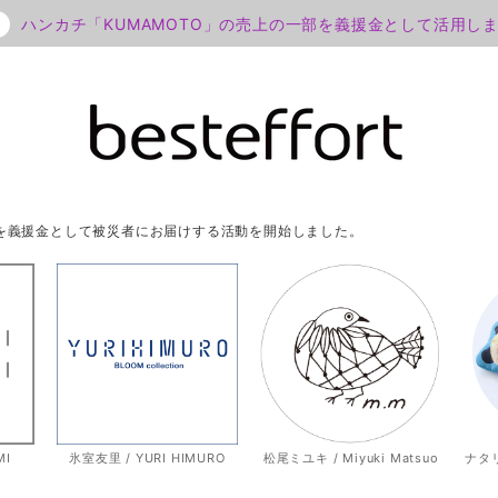
ハンカチ「KUMAMOTO」の売上の一部を義援金として活用し
部を義援金として被災者にお届けする活動を開始しました。
MI
氷室友里 / YURI HIMURO
松尾ミユキ / Miyuki Matsuo
ナタリー