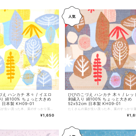
え ハンカチ 木々 / イエロ
ひびのこづえ ハンカチ 木々 / レッ
り 綿100% ちょっと大きめ
刺繍入り 綿100% ちょっと大きめ
m 日本製 KH09-01
52x52cm 日本製 KH09-01
たくさんの葉が生い茂った木、葉のすっかり落ちた落葉樹など、大小さまざまな木々の間に、銀杏やもみじのなどの葉を散りばめた、自然豊かな森を想起させるハンカチです。 その森の一角に、カマキリ、蝶々、アリ、イモムシなどの昆虫が、金糸や銀糸で刺しゅうされています。刺繍糸はスリット糸（ラメ糸）を使用しています。 薄手で少し大きめの52cm角サイズなので、ミニスカーフやヘアバンドとしてもお使いいただけます。 *+*+*+*+*+*+*+*+*+*+*+*+*+* サイズ：52 x 52 cm 素材：綿100%（刺繍部分はスリット糸使用） 仕様：刺繍（金糸） 個包装：なし 生産国：日本
¥1,650
¥1,