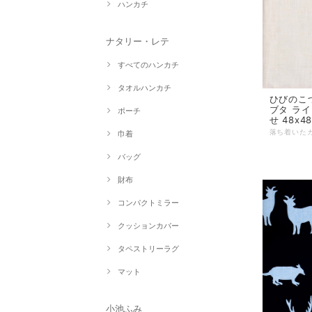
ハンカチ
ナタリー・レテ
すべてのハンカチ
タオルハンカチ
ひびのこづ
ブタ ライ
ポーチ
せ 48x4
巾着
バッグ
財布
コンパクトミラー
クッションカバー
タペストリーラグ
マット
小池ふみ