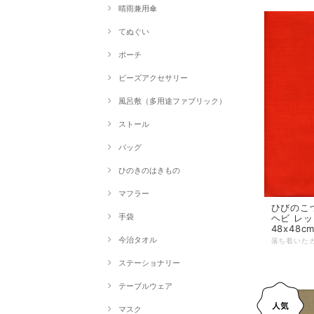
晴雨兼用傘
てぬぐい
ポーチ
ビーズアクセサリー
風呂敷（多用途ファブリック）
ストール
バッグ
ひのきのはきもの
マフラー
ひびのこづ
手袋
ヘビ レッ
48x48c
今治タオル
ステーショナリー
テーブルウェア
マスク