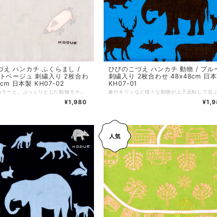
え ハンカチ ふくらまし /
ひびのこづえ ハンカチ 動物 / ブル
トベージュ 刺繍入り 2枚合わ
刺繍入り 2枚合わせ 48x48cm 日
8cm 日本製 KH07-02
KH07-01
落ち着いたカラーと、ぷっくりとした動物モチーフが特徴の人気アイテム。シンプルながら可愛らしいワンポイントデザインで、男女問わず幅広い年齢層への贈り物にも最適。ノンアイロンでもシワが目立ちにくい2枚合わせ仕様です。 *+*+*+*+*+*+*+*+*+*+*+*+*+* サイズ：48 x 48 cm 素材：綿100% 仕様：綿（わた）入り刺繍、二枚合わせ、縁はメロー巻き 個包装：なし 生産国：日本
¥1,980
¥1,