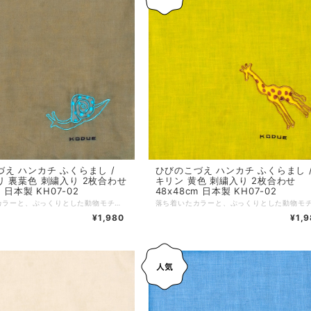
え ハンカチ ふくらまし /
ひびのこづえ ハンカチ ふくらまし 
 裏葉色 刺繍入り 2枚合わせ
キリン 黄色 刺繍入り 2枚合わせ
m 日本製 KH07-02
48x48cm 日本製 KH07-02
落ち着いたカラーと、ぷっくりとした動物モチーフが特徴の人気アイテム。シンプルながら可愛らしいワンポイントデザインで、男女問わず幅広い年齢層への贈り物にも最適。ノンアイロンでもシワが目立ちにくい2枚合わせ仕様です。 2021年の人気ドラマ「大豆田とわ子と三人の元夫」の第7話で、オダギリジョーさんが松たか子さんに差し出したハンカチとして使用されました。 *+*+*+*+*+*+*+*+*+*+*+*+*+* サイズ：48 x 48 cm 素材：綿100% 仕様：綿（わた）入り刺繍、二枚合わせ、縁はメロー巻き 個包装：なし 生産国：日本
¥1,980
¥1,