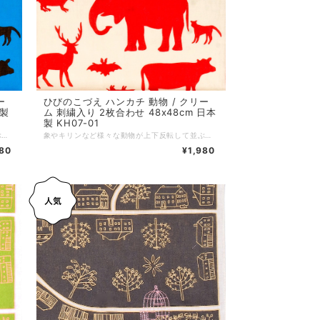
ー
ひびのこづえ ハンカチ 動物 / クリー
本製
ム 刺繍入り 2枚合わせ 48x48cm 日本
製 KH07-01
象やキリンなど様々な動物が上下反転して並ぶ、トランプのような遊び心溢れるデザイン。 動物たちの中で、1匹だけ刺繍で描かれている子はだぁれ？ ノンアイロンでもシワが目立ちにくい2枚合わせ仕様です。 対角線に折ってミニスカーフに、2枚を繋げればヘアバンドにと、装いに合わせた自由なアレンジもおすすめです。 *+*+*+*+*+*+*+*+*+*+*+*+*+* サイズ：48 x 48 cm 素材：綿100% 仕様：刺繍、二枚合わせ、縁はメロー巻き 個包装：なし 生産国：日本
象やキリンなど様々な動物が上下反転して並ぶ、トランプのような遊び心溢れるデザイン。 動物たちの中で、1匹だけ刺繍で描かれている子はだぁれ？ ノンアイロンでもシワが目立ちにくい2枚合わせ仕様です。 対角線に折ってミニスカーフに、2枚を繋げればヘアバンドにと、装いに合わせた自由なアレンジもおすすめです。 *+*+*+*+*+*+*+*+*+*+*+*+*+* サイズ：48 x 48 cm 素材：綿100% 仕様：刺繍、二枚合わせ、縁はメロー巻き 個包装：なし 生産国：日本
980
¥1,980