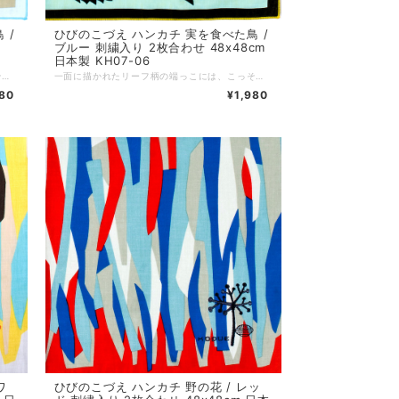
 /
ひびのこづえ ハンカチ 実を食べた鳥 /
ブルー 刺繍入り 2枚合わせ 48x48cm
日本製 KH07-06
一面に描かれたリーフ柄の端っこには、こっそりと実を狙う鳥さんが刺繍されています。 遊び心あるデザインや、美しい色づかいも好評。 ノンアイロンでもシワが目立ちにくい2枚合わせ仕様です。 対角線に折ってミニスカーフに、2枚を繋げればヘアバンドにと、装いに合わせた自由なアレンジもおすすめです。 ※表地がベージュ、裏地がライトブルーなので、淡いブルーに見えます。 *+*+*+*+*+*+*+*+*+*+*+*+*+* サイズ：48 x 48 cm 素材：綿100% 仕様：刺繍、二枚合わせ、縁はメロー巻き 個包装：なし 生産国：日本
一面に描かれたリーフ柄の端っこには、こっそりと実を狙う鳥さんが刺繍されています。 遊び心あるデザインや、美しい色づかいも好評。 ノンアイロンでもシワが目立ちにくい2枚合わせ仕様です。 対角線に折ってミニスカーフに、2枚を繋げればヘアバンドにと、装いに合わせた自由なアレンジもおすすめです。 ※表地はブルーですが、裏地がイエローなので、グリーンに近い色に見えます。 *+*+*+*+*+*+*+*+*+*+*+*+*+* サイズ：48 x 48 cm 素材：綿100% 仕様：刺繍、二枚合わせ、縁はメロー巻き 個包装：なし 生産国：日本
980
¥1,980
ワ
ひびのこづえ ハンカチ 野の花 / レッ