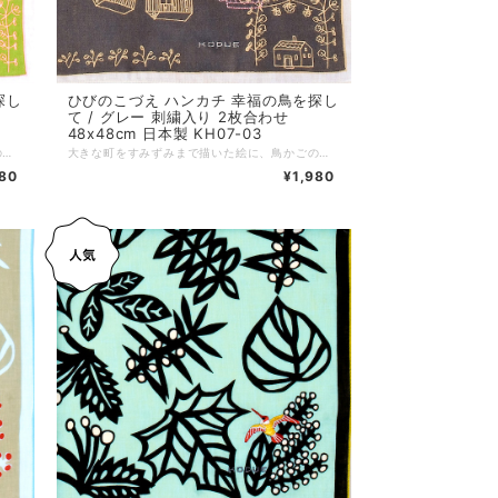
探し
ひびのこづえ ハンカチ 幸福の鳥を探し
て / グレー 刺繍入り 2枚合わせ
48x48cm 日本製 KH07-03
大きな町をすみずみまで描いた絵に、鳥かごの刺繍が映えるデザイン。扉が開いたかごを抜け出し、空へと飛び去った「幸せの鳥」を探す物語を閉じ込めた一枚です。 ノンアイロンでもシワが目立ちにくい2枚合わせ仕様です。 対角線に折ってミニスカーフに、2枚を繋げればヘアバンドにと、装いに合わせた自由なアレンジもおすすめです。 *+*+*+*+*+*+*+*+*+*+*+*+*+* サイズ：48 x 48 cm 素材：綿100% 仕様：刺繍、二枚合わせ、縁はメロー巻き 個包装：なし 生産国：日本
大きな町をすみずみまで描いた絵に、鳥かごの刺繍が映えるデザイン。扉が開いたかごを抜け出し、空へと飛び去った「幸せの鳥」を探す物語を閉じ込めた一枚です。 ノンアイロンでもシワが目立ちにくい2枚合わせ仕様です。 対角線に折ってミニスカーフに、2枚を繋げればヘアバンドにと、装いに合わせた自由なアレンジもおすすめです。 *+*+*+*+*+*+*+*+*+*+*+*+*+* サイズ：48 x 48 cm 素材：綿100% 仕様：刺繍、二枚合わせ、縁はメロー巻き 個包装：なし 生産国：日本
980
¥1,980