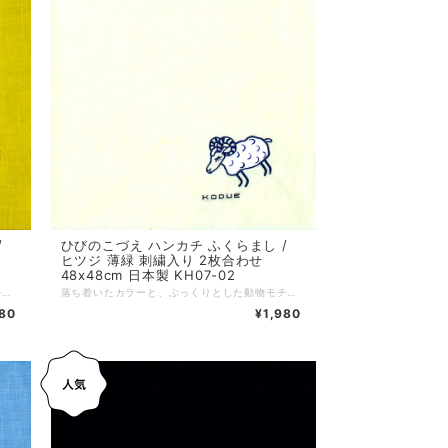
ひびのこづえ ハンカチ ふくらまし /
/
ヒツジ 薄緑 刺繍入り 2枚合わせ
48x48cm 日本製 KH07-02
落ち着いたカラーと、ぷっくりとした動物モチーフが特徴の人気アイテム。シンプルながら可愛らしいワンポイントデザインで、男女問わず幅広い年齢層への贈り物にも最適。ノンアイロンでもシワが目立ちにくい2枚合わせ仕様です。 *+*+*+*+*+*+*+*+*+*+*+*+*+* サイズ：48 x 48 cm 素材：綿100% 仕様：綿（わた）入り刺繍、二枚合わせ、縁はメロー巻き 個包装：なし 生産国：日本
落ち着いたカラーと、ぷっくりとした動物モチーフが特徴の人気アイテム。シンプルながら可愛らしいワンポイントデザインで、男女問わず幅広い年齢層への贈り物にも最適。ノンアイロンでもシワが目立ちにくい2枚合わせ仕様です。 *+*+*+*+*+*+*+*+*+*+*+*+*+* サイズ：48 x 48 cm 素材：綿100% 仕様：綿（わた）入り刺繍、二枚合わせ、縁はメロー巻き 個包装：なし 生産国：日本
¥1,980
980