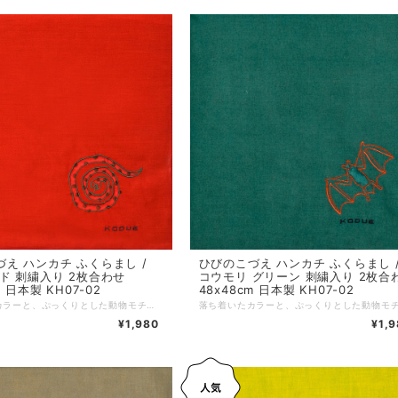
え ハンカチ ふくらまし /
ひびのこづえ ハンカチ ふくらまし 
ド 刺繍入り 2枚合わせ
コウモリ グリーン 刺繍入り 2枚合
m 日本製 KH07-02
48x48cm 日本製 KH07-02
落ち着いたカラーと、ぷっくりとした動物モチーフが特徴の人気アイテム。シンプルながら可愛らしいワンポイントデザインで、男女問わず幅広い年齢層への贈り物にも最適。ノンアイロンでもシワが目立ちにくい2枚合わせ仕様です。 *+*+*+*+*+*+*+*+*+*+*+*+*+* サイズ：48 x 48 cm 素材：綿100% 仕様：綿（わた）入り刺繍、二枚合わせ、縁はメロー巻き 個包装：なし 生産国：日本
¥1,980
¥1,