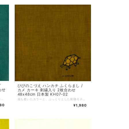
/
ひびのこづえ ハンカチ ふくらまし /
わせ
カメ カーキ 刺繍入り 2枚合わせ
48x48cm 日本製 KH07-02
落ち着いたカラーと、ぷっくりとした動物モチーフが特徴の人気アイテム。シンプルながら可愛らしいワンポイントデザインで、男女問わず幅広い年齢層への贈り物にも最適。ノンアイロンでもシワが目立ちにくい2枚合わせ仕様です。 *+*+*+*+*+*+*+*+*+*+*+*+*+* サイズ：48 x 48 cm 素材：綿100% 仕様：綿（わた）入り刺繍、二枚合わせ、縁はメロー巻き 個包装：なし 生産国：日本
落ち着いたカラーと、ぷっくりとした動物モチーフが特徴の人気アイテム。シンプルながら可愛らしいワンポイントデザインで、男女問わず幅広い年齢層への贈り物にも最適。ノンアイロンでもシワが目立ちにくい2枚合わせ仕様です。 *+*+*+*+*+*+*+*+*+*+*+*+*+* サイズ：48 x 48 cm 素材：綿100% 仕様：綿（わた）入り刺繍、二枚合わせ、縁はメロー巻き 個包装：なし 生産国：日本
980
¥1,980