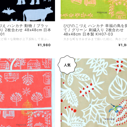
ひびのこづえ ハンカチ 幸福の鳥を
え ハンカチ 動物 / ブラッ
て / グリーン 刺繍入り 2枚合わせ
り 2枚合わせ 48x48cm 日本
48x48cm 日本製 KH07-03
01
象やキリンなど様々な動物が上下反転して並ぶ、トランプのような遊び心溢れるデザイン。 動物たちの中で、1匹だけ刺繍で描かれている子はだぁれ？ ノンアイロンでもシワが目立ちにくい2枚合わせ仕様です。 対角線に折ってミニスカーフに、2枚を繋げればヘアバンドにと、装いに合わせた自由なアレンジもおすすめです。 *+*+*+*+*+*+*+*+*+*+*+*+*+* サイズ：48 x 48 cm 素材：綿100% 仕様：刺繍、二枚合わせ、縁はメロー巻き 個包装：なし 生産国：日本
¥1,
¥1,980