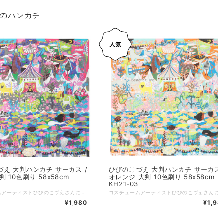
0円のハンカチ
え 大判ハンカチ サーカス /
ひびのこづえ 大判ハンカチ サーカス
 10色刷り 58x58cm
オレンジ 大判 10色刷り 58x58cm
KH21-03
コスチュームアーティストひびのこづえさんによる、サーカスをテーマに描かれたハンカチ。 58cm角の大判サイズに、サーカス小屋、ピエロ、建物、乗り物、陸の生き物、海の生き物、植物などが描かれています。 色彩豊かな、まるで一枚の絵画のようなハンカチ。 KODUEロゴには刺しゅうが施されています。 【サーカス】 サーカス小屋から色んないき物が飛び出し空と大地と海でパフォーマンスをしています。 宝探しするみたいに探してください。 大判なので首に巻きつけたり楽しんでお使いください。（ひびのこづえ） ..。:*..。:*..。:*..。:*..。:*..。:*..。:*..。:*..。:* 品番：KH21-03 カラー：レッド サイズ：58x58cm 組成：綿100%、10版 個包装：なし 日本製 Made in Japan
¥1,980
¥1,