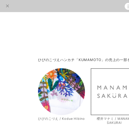
ひびのこづえハンカチ「KUMAMOTO」の売上の一
ひびのこづえ / Kodue Hibino
櫻井マナミ / MANA
SAKURAI