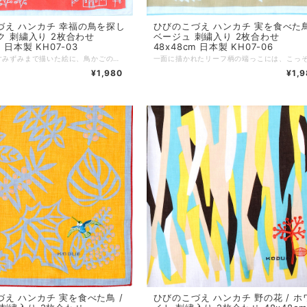
づえ ハンカチ 幸福の鳥を探し
ひびのこづえ ハンカチ 実を食べた鳥
ンク 刺繍入り 2枚合わせ
ベージュ 刺繍入り 2枚合わせ
m 日本製 KH07-03
48x48cm 日本製 KH07-06
大きな町をすみずみまで描いた絵に、鳥かごの刺繍が映えるデザイン。扉が開いたかごを抜け出し、空へと飛び去った「幸せの鳥」を探す物語を閉じ込めた一枚です。 ノンアイロンでもシワが目立ちにくい2枚合わせ仕様です。 対角線に折ってミニスカーフに、2枚を繋げればヘアバンドにと、装いに合わせた自由なアレンジもおすすめです。 *+*+*+*+*+*+*+*+*+*+*+*+*+* サイズ：48 x 48 cm 素材：綿100% 仕様：刺繍、二枚合わせ、縁はメロー巻き 個包装：なし 生産国：日本
¥1,980
¥1,
え ハンカチ 実を食べた鳥 /
ひびのこづえ ハンカチ 野の花 / ホ