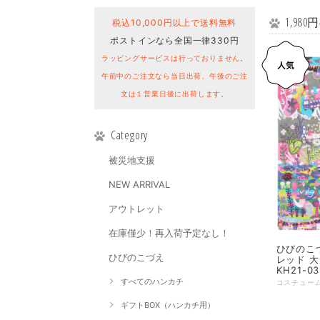
1,98
税込10,000円以上で送料無料
ポストインなら全国一律330円
ラッピングサービスは行っておりません。
午前中のご注文なら当日出荷、午後のご注
文は１営業日後に出荷します。
Category
被災地支援
NEW ARRIVAL
アウトレット
在庫僅少！再入荷予定なし！
ひびのこづ
ひびのこづえ
レッド 大判
KH21-03
すべてのハンカチ
ギフトBOX（ハンカチ用）