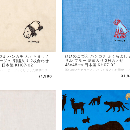
ひびのこづえ ハンカチ ふくらまし 
え ハンカチ ふくらまし /
サル ブルー 刺繍入り 2枚合わせ
ージュ 刺繍入り 2枚合わせ
48x48cm 日本製 KH07-02
m 日本製 KH07-02
落ち着いたカラーと、ぷっくりとした動物モチーフが特徴の人気アイテム。シンプルながら可愛らしいワンポイントデザインで、男女問わず幅広い年齢層への贈り物にも最適。ノンアイロンでもシワが目立ちにくい2枚合わせ仕様です。 *+*+*+*+*+*+*+*+*+*+*+*+*+* サイズ：48 x 48 cm 素材：綿100% 仕様：綿（わた）入り刺繍、二枚合わせ、縁はメロー巻き 個包装：なし 生産国：日本
¥1,
¥1,980