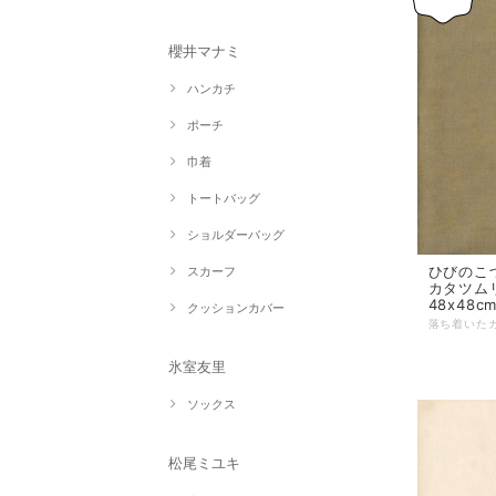
櫻井マナミ
ハンカチ
ポーチ
巾着
トートバッグ
ショルダーバッグ
ひびのこづ
スカーフ
カタツムリ
48x48c
クッションカバー
氷室友里
ソックス
松尾ミユキ