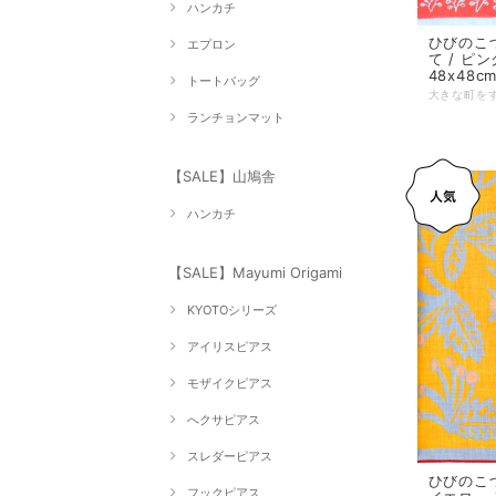
ハンカチ
ひびのこ
エプロン
て / ピ
48x48c
トートバッグ
ランチョンマット
【SALE】山鳩舎
ハンカチ
【SALE】Mayumi Origami
KYOTOシリーズ
アイリスピアス
モザイクピアス
へクサピアス
スレダーピアス
ひびのこづ
フックピアス