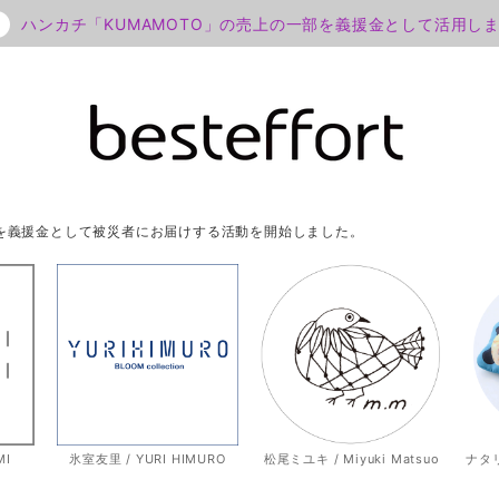
ハンカチ「KUMAMOTO」の売上の一部を義援金として活用し
部を義援金として被災者にお届けする活動を開始しました。
MI
氷室友里 / YURI HIMURO
松尾ミユキ / Miyuki Matsuo
ナタリー