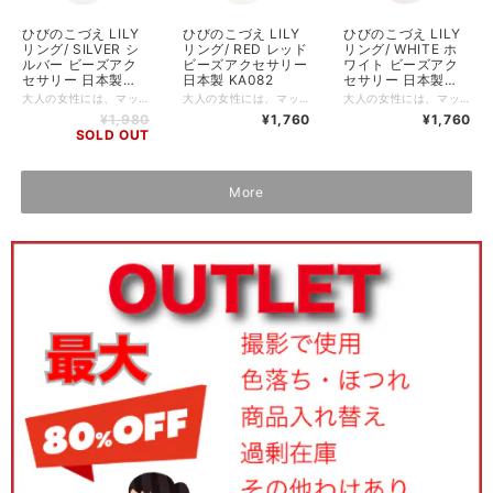
ひびのこづえ LILY
ひびのこづえ LILY
ひびのこづえ LILY
リング/ SILVER シ
リング/ RED レッド
リング/ WHITE ホ
ルバー ビーズアク
ビーズアクセサリー
ワイト ビーズアク
セサリー 日本製
日本製 KA082
セサリー 日本製
KA081
KA082
大人の女性には、マットな質感のビーズリングがぴったり。 淡いクラシックカラーとアンティークゴールドが、百合の花言葉・洗練された美を表現。 世界最高峰の品質を誇るTOHOビーズ使用。 ーーーーーーーーーー サイズ：ヘッド部：直径約2cm、高さ約1cm、 リング部：内径約1.5cm（伸縮あり） 素材：ガラスビーズ、ガラスストーンx4 生産国：日本 個装：あり（専用パッケージ入り）
大人の女性には、マットな質感のビーズリングがぴったり。 淡いクラシックカラーとアンティークゴールドが、百合の花言葉・洗練された美を表現。 世界最高峰の品質を誇るTOHOビーズ使用。 ーーーーーーーーーー サイズ：ヘッド部：直径約2cm、高さ約1cm、 リング部：内径約1.5cm（伸縮あり） 素材：ガラスビーズ 生産国：日本 個装：あり（専用パッケージ入り）
大人の女性には、マットな質感のビーズリングがぴったり。 淡いクラシックカラーとアンティークゴールドが、百合の花言葉・洗練された美を表現。 世界最高峰の品質を誇るTOHOビーズ使用。 ーーーーーーーーーー サイズ：ヘッド部：直径約2cm、高さ約1cm、 リング部：内径約1.5cm（伸縮あり） 素材：ガラスビーズ 生産国：日本 個装：あり（専用パッケージ入り）
¥1,980
¥1,760
¥1,760
SOLD OUT
More