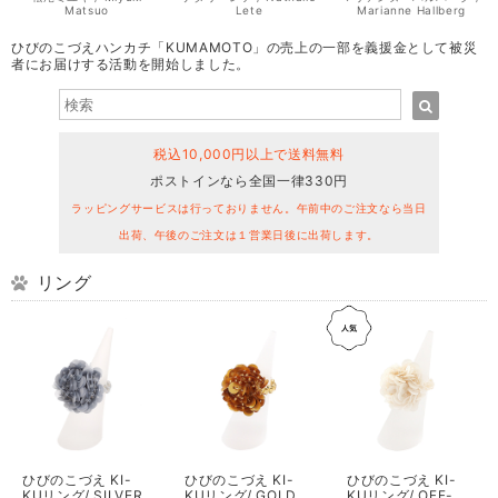
Matsuo
Lete
Marianne Hallberg
ひびのこづえハンカチ「KUMAMOTO」の売上の一部を義援金として被災
者にお届けする活動を開始しました。
税込10,000円以上で送料無料
ポストインなら全国一律330円
ラッピングサービスは行っておりません。午前中のご注文なら当日
出荷、午後のご注文は１営業日後に出荷します。
リング
ひびのこづえ KI-
ひびのこづえ KI-
ひびのこづえ KI-
KUリング/ SILVER
KUリング/ GOLD
KUリング/ OFF-