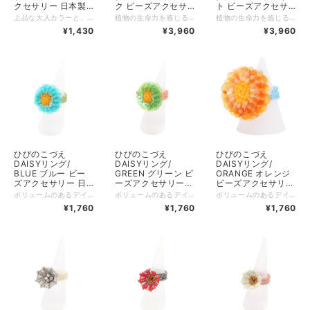
クセサリー 日本製
ク ビーズアクセサ
ト ビーズアクセサ
KA02
リー 日本製 KA03
リー 日本製 KA03
上品な大人カラーと、てんとう虫や触覚が動く虫たちとのギャップが何ともお茶目です。 毎日のレパートリーに加えれば、お友達から注目されること間違いなし。 世界最高峰の品質を誇るTOHOビーズ使用。 ーーーーーーーーーー サイズ：ヘッド部 / 約1x1.5cm、リング部内径約1.5cm（伸縮あり） 素材：ガラスビーズ 生産国：日本 個装：あり（専用パッケージ入り）
植物の生命力を感じる、葉を模したRI-FUネックレス＆リング。ネックレスは留め具を外せばブレスレットに。シンプルで合わせやすく、お手持ちの小物との重ね付けも自在です。 世界中のアーティストや高級ブランドから認められた広島発の「TOHO」ビーズ使用。 ーーーーーーーーーー サイズ：ネックレス 約45cm、リング部内径 約1.5cm（伸縮あり） 素材：ガラスビーズ 生産国：日本製 個装：あり（専用パッケージ入り）
植物の生命力を感じる、葉を模したRI-FUネックレス＆リング。ネックレスは留め具を外せばブレスレットに。シンプルで合わせやすく、お手持ちの小物との重ね付けも自在です。 世界中のアーティストや高級ブランドから認められた広島発の「TOHO」ビーズ使用。 ーーーーーーーーーーーーーーーーーーーーーーーーー サイズ：ネックレス 約45cm、リング部内径 約1.5cm（伸縮あり） 素材：ガラスビーズ 生産国：日本製 個装：あり（専用パッケージ入り）
¥1,430
¥3,960
¥3,960
ひびのこづえ
ひびのこづえ
ひびのこづえ
DAISYリング/
DAISYリング/
DAISYリング/
BLUE ブルー ビー
GREEN グリーン ビ
ORANGE オレンジ
ズアクセサリー 日
ーズアクセサリー
ビーズアクセサリー
本製 KA07
日本製 KA07
日本製 KA07
ボリュームのあるデイジーの花びらを、4枚に重ねたオーロラビーズで表現しました。 ツヤ感のある3連リングで、ファンシーな彩りも楽しめます。 世界最高峰の品質を誇るTOHOビーズ使用。 ーーーーーーーーーー サイズ：ヘッド部：直径約2.5cm、高さ約1cm、 リング部：内径約1.5cm（伸縮あり） 素材：ガラスビーズ 生産国：日本 個装：あり（専用パッケージ入り）
ボリュームのあるデイジーの花びらを、4枚に重ねたオーロラビーズで表現しました。 ツヤ感のある3連リングで、ファンシーな彩りも楽しめます。 世界最高峰の品質を誇るTOHOビーズ使用。 ーーーーーーーーーー サイズ：ヘッド部：直径約2.5cm、高さ約1cm、 リング部：内径約1.5cm（伸縮あり） 素材：ガラスビーズ 生産国：日本 個装：あり（専用パッケージ入り）
ボリュームのあるデイジーの花びらを、4枚に重ねたオーロラビーズで表現しました。 ツヤ感のある3連リングで、ファンシーな彩りも楽しめます。 世界最高峰の品質を誇るTOHOビーズ使用。 ーーーーーーーーーー サイズ：ヘッド部：直径約2.5cm、高さ約1cm、 リング部：内径約1.5cm（伸縮あり） 素材：ガラスビーズ 生産国：日本 個装：あり（専用パッケージ入り）
¥1,760
¥1,760
¥1,760