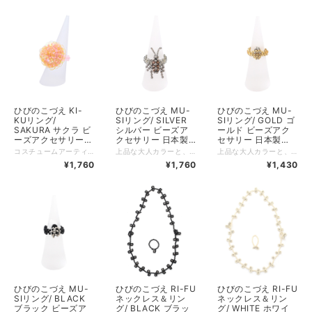
ひびのこづえ KI-
ひびのこづえ MU-
ひびのこづえ MU-
KUリング/
SIリング/ SILVER
SIリング/ GOLD ゴ
SAKURA サクラ ビ
シルバー ビーズア
ールド ビーズアク
ーズアクセサリー
クセサリー 日本製
セサリー 日本製
日本製 KA01
KA02
KA02
コスチュームアーティスト・ひびのこづえさんが「菊の花」をモチーフに描き出した、存在感たっぷりのビーズリング。 素材には、世界の名だたる高級ブランドから愛される広島の老舗「TOHO BEADS」の日本製ビーズとスパンコールを贅沢に使用しました。 一針ずつ丁寧に編み上げられたボリューム感は、指先に魔法をかけたような、唯一無二の華やかさ。 きらびやかなゴールドやシルバー、凛としたブラック、そして装いのアクセントになるポップなピンクやサクラなど、あなたの日常に寄り添う豊富なカラーバリエーションを揃えました。 *+*+*+*+*+*+*+*+*+*+*+*+*+* サイズ：（ヘッド部）直径約2.5cm、高さ約2cm、（リング部）内径約1.5cm（伸縮あり） 素材：ガラスビーズ、スパンコール 生産国：日本 Made in Japan 個装：あり（専用パッケージ入り）
上品な大人カラーと、てんとう虫や触覚が動く虫たちとのギャップが何ともお茶目です。 毎日のレパートリーに加えれば、お友達から注目されること間違いなし。 世界最高峰の品質を誇るTOHOビーズ使用。 --------------------------------- サイズ：ヘッド部 / 約1x2cm、リング部内径約1.5cm（伸縮あり） 素材：ガラスビーズ 生産国：日本 個装：あり（専用パッケージ入り）
上品な大人カラーと、てんとう虫や触覚が動く虫たちとのギャップが何ともお茶目です。 毎日のレパートリーに加えれば、お友達から注目されること間違いなし。 世界最高峰の品質を誇るTOHOビーズ使用。 ーーーーーーーーーー サイズ：ヘッド部 / 約1x1.5cm、リング部内径約1.5cm（伸縮あり） 素材：ガラスビーズ 生産国：日本 個装：あり（専用パッケージ入り）
¥1,760
¥1,760
¥1,430
ひびのこづえ MU-
ひびのこづえ RI-FU
ひびのこづえ RI-FU
SIリング/ BLACK
ネックレス＆リン
ネックレス＆リン
ブラック ビーズア
グ/ BLACK ブラッ
グ/ WHITE ホワイ