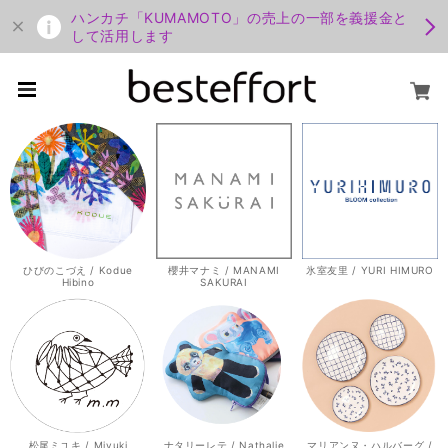
ハンカチ「KUMAMOTO」の売上の一部を義援金と
して活用します
ひびのこづえ / Kodue
櫻井マナミ / MANAMI
氷室友里 / YURI HIMURO
Hibino
SAKURAI
松尾ミユキ / Miyuki
ナタリーレテ / Nathalie
マリアンヌ・ハルバーグ /